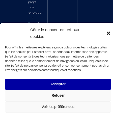
projet
de
rénovation
?
Contactez-
nous
Gérer le consentement aux
pour
cookies
connaître
les
Pour offrir les meilleures expériences, nous utilisons des technologies telles
aides
que les cookies pour stocker et/ou accéder aux informations des appareils.
auxquelles
Le fait de consentir à ces technologies nous permettra de traiter des
vous
données telles que le comportement de navigation ou les ID uniques sur ce
êtes
site. Le fait de ne pas consentir ou de retirer son consentement peut avoir un
effet négatif sur certaines caractéristiques et fonctions.
éligibles
en
2024.
Accepter
Contacter
Refuser
© 2024 | Tous droits réservés à Bien-être Habitat |
|
»
Hello world!
Mentions Légales
Accueil
Voir les préférences