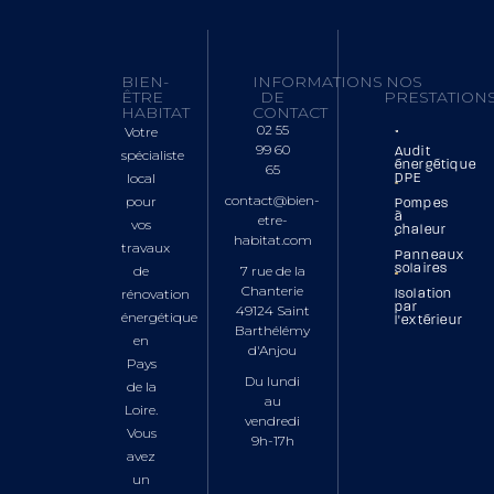
BIEN-
INFORMATIONS
NOS
ÊTRE
DE
PRESTATION
HABITAT
CONTACT
02 55
Votre
99 60
Audit
spécialiste
énergétique
65
local
DPE
contact@bien-
pour
Pompes
à
etre-
vos
chaleur
habitat.com
travaux
Panneaux
de
7 rue de la
solaires
Chanterie
rénovation
Isolation
par
49124 Saint
énergétique
l'extérieur
Barthélémy
en
d'Anjou
Pays
Du lundi
de la
au
Loire.
vendredi
Vous
9h-17h
avez
un